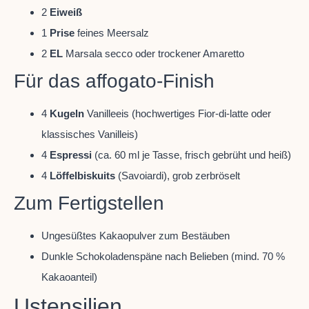
2
Eiweiß
1
Prise
feines Meersalz
2
EL
Marsala secco oder trockener Amaretto
Für das affogato-Finish
4
Kugeln
Vanilleeis (hochwertiges Fior-di-latte oder
klassisches Vanilleis)
4
Espressi
(ca. 60 ml je Tasse, frisch gebrüht und heiß)
4
Löffelbiskuits
(Savoiardi), grob zerbröselt
Zum Fertigstellen
Ungesüßtes Kakaopulver zum Bestäuben
Dunkle Schokoladenspäne nach Belieben (mind. 70 %
Kakaoanteil)
Ustensilien