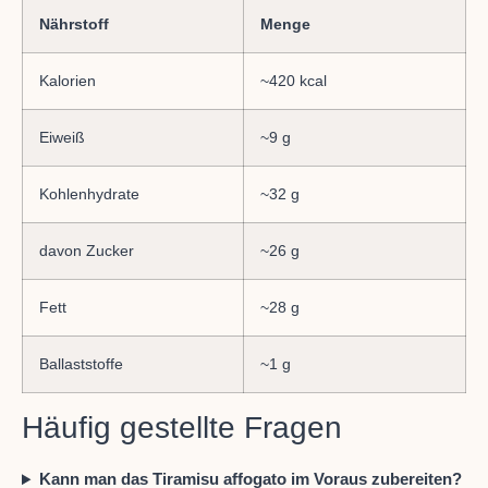
Nährstoff
Menge
Kalorien
~420 kcal
Eiweiß
~9 g
Kohlenhydrate
~32 g
davon Zucker
~26 g
Fett
~28 g
Ballaststoffe
~1 g
Häufig gestellte Fragen
Kann man das Tiramisu affogato im Voraus zubereiten?